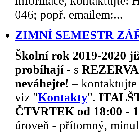
informace, kontaktujte
046; popř. emailem:...
ZIMNÍ SEMESTR ZÁŘÍ
Školní rok 2019-2020 j
probíhají
- s
REZERVAC
neváhejte!
– kontaktujte
viz "
Kontakty
".
ITALŠTI
ČTVRTEK od 18:00 - 1
úroveň - přítomný, minulý