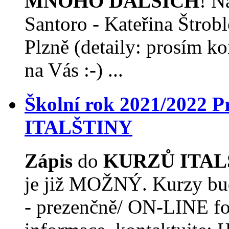
MNOHO DALŠÍCH
! N
Santoro - Kateřina Štro
Plzně (detaily: prosím ko
na Vás :-) ...
Školní rok 2021/2022
ITALŠTINY
Zápis
do
KURZŮ ITAL
je již MOŽNÝ. Kurzy budo
- prezenčně/ ON-LINE fo