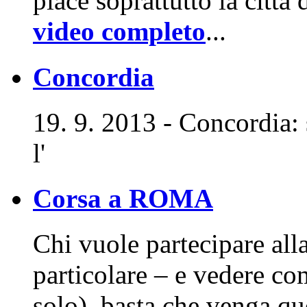
piace soprattutto la città
video completo
...
Concordia
19. 9. 2013 - Concordia: 
l'
Corsa a ROMA
Chi vuole partecipare al
particolare – e vedere com
solo), basta che venga q