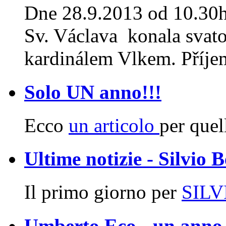
Dne 28.9.2013 od 10.30h s
Sv. Václava konala svat
kardinálem Vlkem. Příjem
Solo UN anno!!!
Ecco
un articolo
per quell
Ultime notizie - Silvio 
Il primo giorno per
SIL
Umberto Eco - un anno 